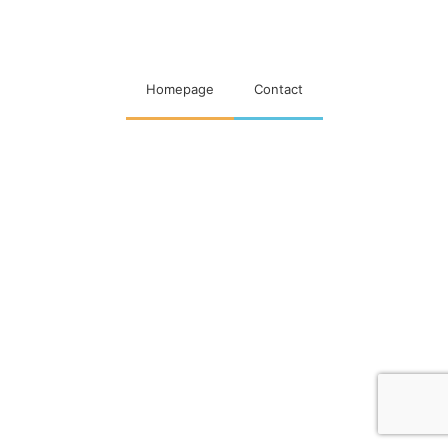
woningcorporaties
Homepage
Contact
Designed & Developed by
Code Supply Co.