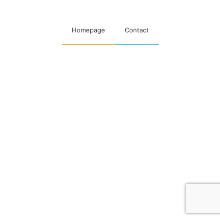
Homepage
Contact
Designed & Developed by
Code Supply Co.